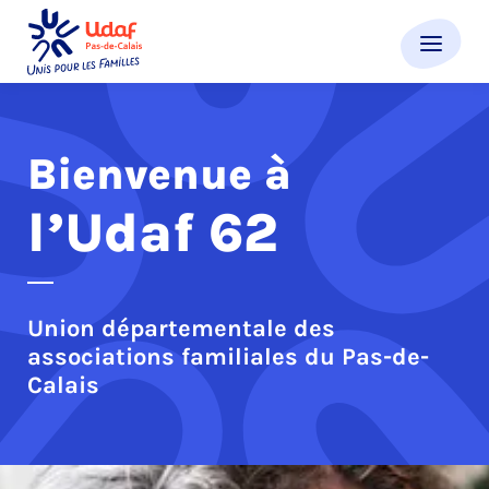
Ouvrir
Udaf 62
Bienvenue à
l’Udaf 62
Union départementale des
associations familiales du Pas-de-
Calais