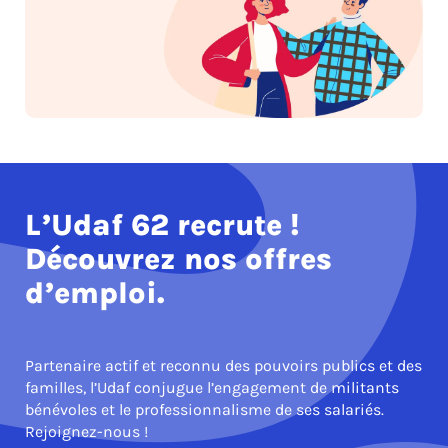
L’Udaf 62 recrute !
Découvrez nos offres
d’emploi.
Partenaire actif et reconnu des pouvoirs publics et des
familles, l’Udaf conjugue l’engagement de militants
bénévoles et le professionnalisme de ses salariés.
Rejoignez-nous !