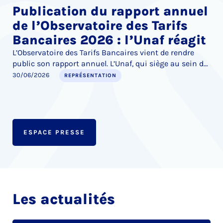
Publication du rapport annuel
de l’Observatoire des Tarifs
Bancaires 2026 : l’Unaf réagit
L’Observatoire des Tarifs Bancaires vient de rendre
public son rapport annuel. L’Unaf, qui siège au sein de
l’instance au nom de la défense des consommateurs,
30/06/2026
REPRÉSENTATION
tient à réagir sur trois points : l’augmentation du coût
des services bancaires, les marges de progrès de l’Offre
Client Fragile, et la censure du Conseil Constitutionnel
de plusieurs dispositions visant à encadrer les frais
bancaires liés aux successions, notamment dans le
ESPACE PRESSE
cas du décès d’enfants mineurs.
Les actualités