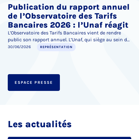
Publication du rapport annuel
de l’Observatoire des Tarifs
Bancaires 2026 : l’Unaf réagit
L’Observatoire des Tarifs Bancaires vient de rendre
public son rapport annuel. L’Unaf, qui siège au sein de
l’instance au nom de la défense des consommateurs,
30/06/2026
REPRÉSENTATION
tient à réagir sur trois points : l’augmentation du coût
des services bancaires, les marges de progrès de l’Offre
Client Fragile, et la censure du Conseil Constitutionnel
de plusieurs dispositions visant à encadrer les frais
bancaires liés aux successions, notamment dans le
ESPACE PRESSE
cas du décès d’enfants mineurs.
Les actualités