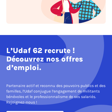
L’Udaf 62 recrute !
Découvrez nos offres
d’emploi.
Partenaire actif et reconnu des pouvoirs publics et des
familles, l’Udaf conjugue l’engagement de militants
bénévoles et le professionnalisme de ses salariés.
Rejoignez-nous !