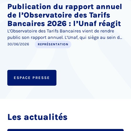
Publication du rapport annuel
de l’Observatoire des Tarifs
Bancaires 2026 : l’Unaf réagit
L’Observatoire des Tarifs Bancaires vient de rendre
public son rapport annuel. L’Unaf, qui siège au sein de
l’instance au nom de la défense des consommateurs,
30/06/2026
REPRÉSENTATION
tient à réagir sur trois points : l’augmentation du coût
des services bancaires, les marges de progrès de l’Offre
Client Fragile, et la censure du Conseil Constitutionnel
de plusieurs dispositions visant à encadrer les frais
bancaires liés aux successions, notamment dans le
ESPACE PRESSE
cas du décès d’enfants mineurs.
Les actualités