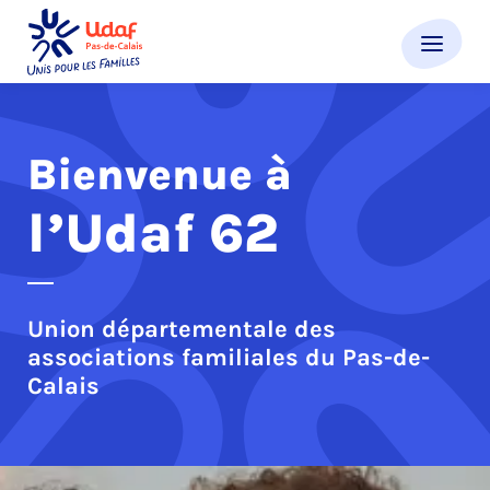
Ouvrir
Udaf 62
Bienvenue à
l’Udaf 62
Union départementale des
associations familiales du Pas-de-
Calais