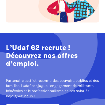
L’Udaf 62 recrute !
Découvrez nos offres
d’emploi.
Partenaire actif et reconnu des pouvoirs publics et des
familles, l’Udaf conjugue l’engagement de militants
bénévoles et le professionnalisme de ses salariés.
Rejoignez-nous !