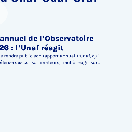
annuel de l’Observatoire
26 : l’Unaf réagit
de rendre public son rapport annuel. L’Unaf, qui
défense des consommateurs, tient à réagir sur
 services bancaires, les marges de progrès de
nseil Constitutionnel de plusieurs dispositions
s aux successions, notamment dans le cas du