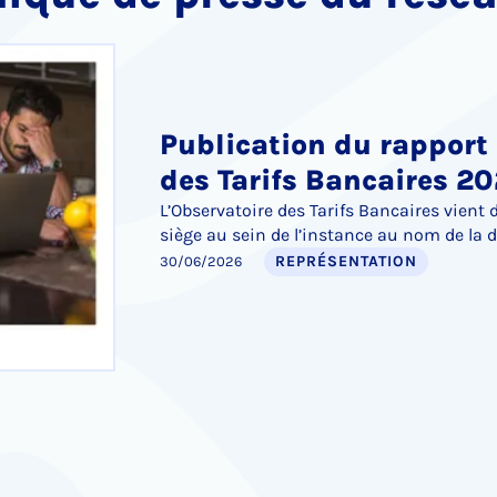
Publication du rapport 
des Tarifs Bancaires 20
L’Observatoire des Tarifs Bancaires vient 
siège au sein de l’instance au nom de la 
trois points : l’augmentation du coût des
REPRÉSENTATION
30/06/2026
l’Offre Client Fragile, et la censure du Co
visant à encadrer les frais bancaires lié
décès d’enfants mineurs.