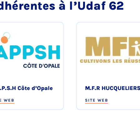
dhérentes à l’Udaf 62
.P.S.H Côte d’Opale
M.F.R HUCQUELIER
E WEB
SITE WEB