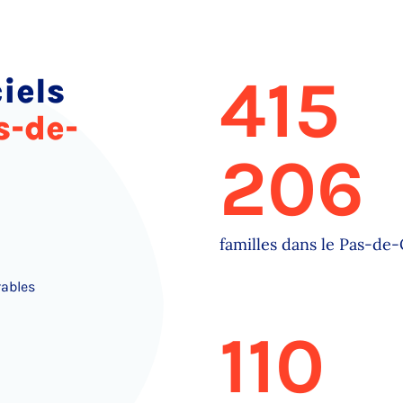
415
iels
s-de-
206
familles dans le Pas-de-
rables
110